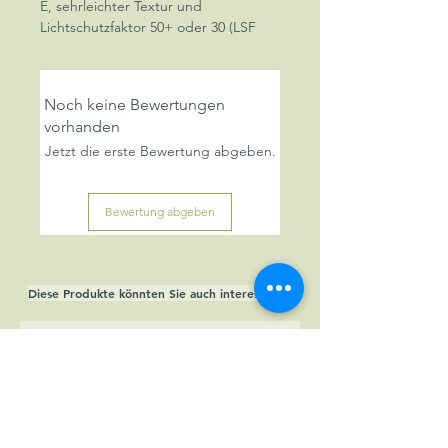
E, sehrleichter Textur und
Lichtschutzfaktor 50+ oder 30 (LSF
UVB - UVA - IR)
Zieht sehr schnell ein.
Ohne Duftstoffe
Noch keine Bewertungen
WE LOVE THE OCEAN Siegel
vorhanden
Jetzt die erste Bewertung abgeben.
Bewertung abgeben
Diese Produkte könnten Sie auch interessieren